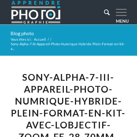
Blog photo
Vous êtes ici :
Accueil
/
/
Sony-Alpha-7-III-Appareil-Photo-Numrique-Hybride-Plein-Format-en-kit-
a...
SONY-ALPHA-7-III-
APPAREIL-PHOTO-
NUMRIQUE-HYBRIDE-
PLEIN-FORMAT-EN-KIT-
AVEC-LOBJECTIF-
ZOOM-FE-28-70MM-