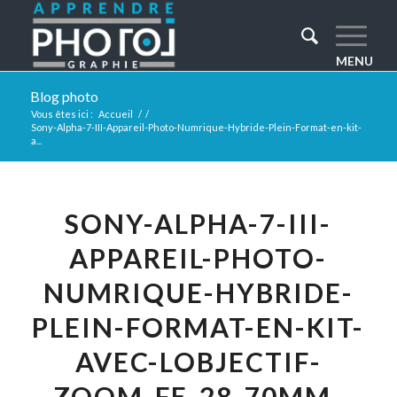
Blog photo
Vous êtes ici :
Accueil
/
/
Sony-Alpha-7-III-Appareil-Photo-Numrique-Hybride-Plein-Format-en-kit-
a...
SONY-ALPHA-7-III-
APPAREIL-PHOTO-
NUMRIQUE-HYBRIDE-
PLEIN-FORMAT-EN-KIT-
AVEC-LOBJECTIF-
ZOOM-FE-28-70MM-