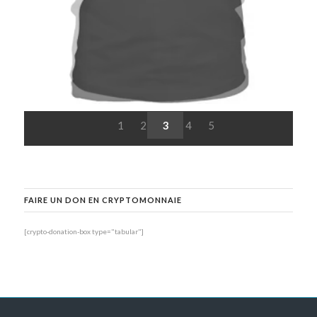
1
2
3
4
5
FAIRE UN DON EN CRYPTOMONNAIE
[crypto-donation-box type="tabular"]