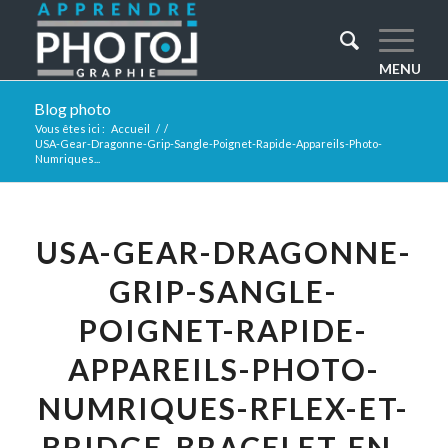
Blog photo
Vous êtes ici :
Accueil
/
/
USA-Gear-Dragonne-Grip-Sangle-Poignet-Rapide-Appareils-Photo-
Numriques...
USA-GEAR-DRAGONNE-
GRIP-SANGLE-
POIGNET-RAPIDE-
APPAREILS-PHOTO-
NUMRIQUES-RFLEX-ET-
BRIDGE-BRACELET-EN-