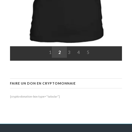
1
2
3
4
5
FAIRE UN DON EN CRYPTOMONNAIE
[crypto-donation-box type="tabular"]