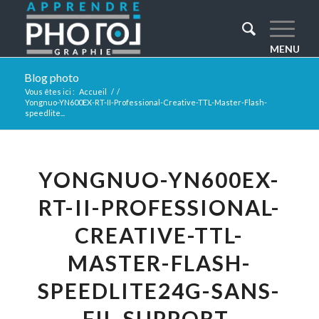
Blog photo
Vous êtes ici :
Accueil
/
/
Yongnuo-YN600EX-RT-II-Professional-Creative-TTL-Master-Flash-
speedlite...
YONGNUO-YN600EX-
RT-II-PROFESSIONAL-
CREATIVE-TTL-
MASTER-FLASH-
SPEEDLITE24G-SANS-
FIL-SUPPORT-