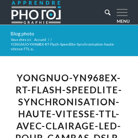
Blog photo
Vous êtes ici :
Accueil
/
/
YONGNUO-YN968EX-RT-Flash-Speedlite-Synchronisation-haute-
vitesse-TTL-a...
YONGNUO-YN968EX-
RT-FLASH-SPEEDLITE-
SYNCHRONISATION-
HAUTE-VITESSE-TTL-
AVEC-CLAIRAGE-LED-
POUR-CAMRAS-DSLR-