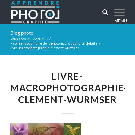
Blog photo
Vous êtes ici :
Accueil
/
/
7 conseils pour faire de la photo macro quand on débute
/
livre-macrophotographie-clement-wurmser
LIVRE-
MACROPHOTOGRAPHIE-
CLEMENT-WURMSER