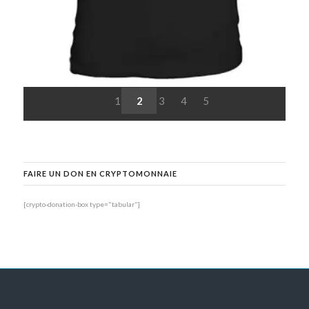
1
2
3
4
5
FAIRE UN DON EN CRYPTOMONNAIE
[crypto-donation-box type="tabular"]