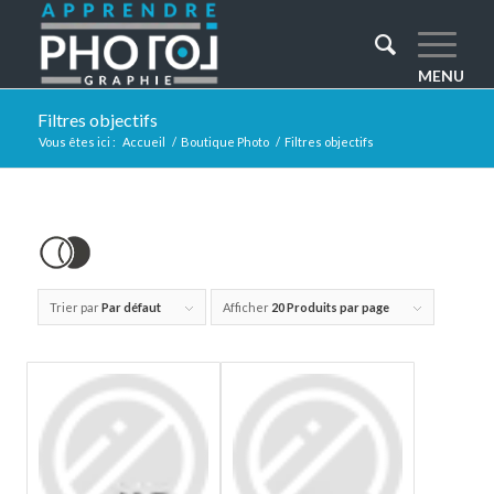
Filtres objectifs
Vous êtes ici :
Accueil
/
Boutique Photo
/
Filtres objectifs
Trier par
Par défaut
Afficher
20 Produits par page