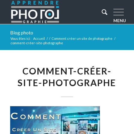
Blog photo
Vous êtes ici :
Accueil
/
/
Comment créer un site de photographe
/
comment-créer-site-photographe
COMMENT-CRÉER-
SITE-PHOTOGRAPHE