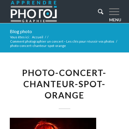
Blog photo
Vous êtes ici :
Accueil
/
/
Comment photographier un concert – Les clés pour réussir vos photos
/
photo-concert-chanteur-spot-orange
PHOTO-CONCERT-
CHANTEUR-SPOT-
ORANGE