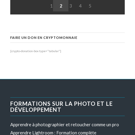
1
2
3
4
5
FAIRE UN DON EN CRYPTOMONNAIE
[crypto-donation-box type="tabular"]
FORMATIONS SUR LA PHOTO ET LE
DÉVELOPPEMENT
Apprendre à photographier et retoucher comme un pro
Apprendre Lightroom : Formation complète