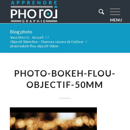
Blog photo
Vous êtes ici :
Accueil
/
/
Objectif 50mm fixe – 5 bonnes raisons de l’utiliser
/
photo-bokeh-flou-objectif-50mm
PHOTO-BOKEH-FLOU-
OBJECTIF-50MM