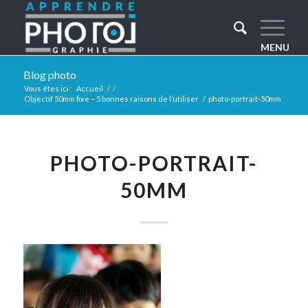
Blog photo
Vous êtes ici :
Accueil
/
/
Objectif 50mm fixe – 5 bonnes raisons de l’utiliser
/
photo-portrait-50mm
PHOTO-PORTRAIT-
50MM