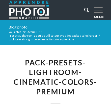
Blog photo
Vous êtes ici :
Accueil
/
/
Presets Lightroom : Le guide utilisateur avec des packs à télécharger
/
pack-presets-lightroom-cinematic-colors-premium
PACK-PRESETS-
LIGHTROOM-
CINEMATIC-COLORS-
PREMIUM