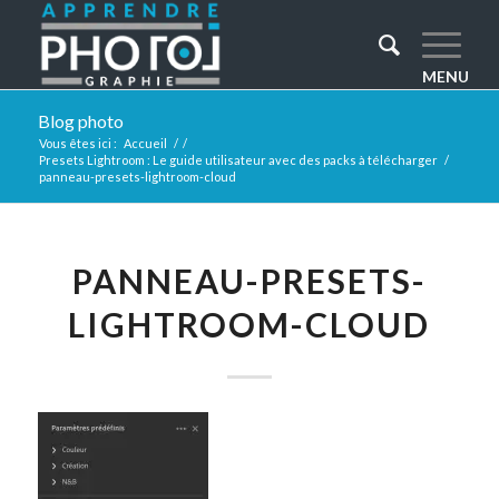
Blog photo
Vous êtes ici :
Accueil
/
/
Presets Lightroom : Le guide utilisateur avec des packs à télécharger
/
panneau-presets-lightroom-cloud
PANNEAU-PRESETS-
LIGHTROOM-CLOUD