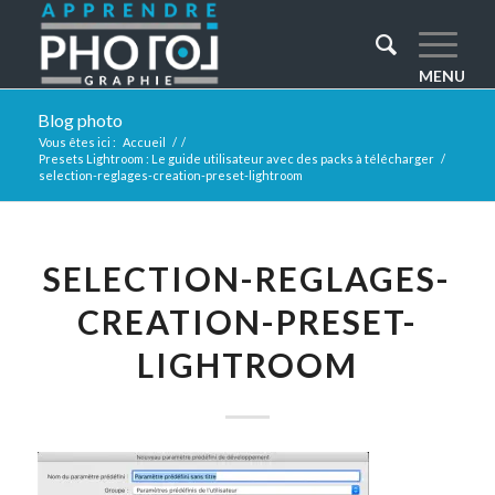
Blog photo
Vous êtes ici :
Accueil
/
/
Presets Lightroom : Le guide utilisateur avec des packs à télécharger
/
selection-reglages-creation-preset-lightroom
SELECTION-REGLAGES-
CREATION-PRESET-
LIGHTROOM