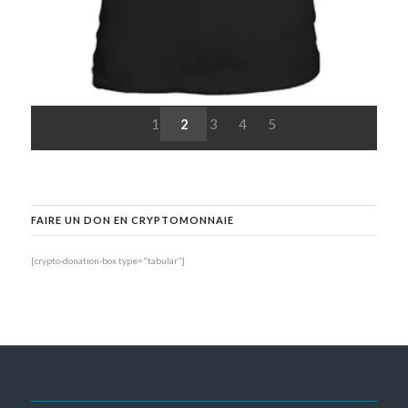
1
2
3
4
5
FAIRE UN DON EN CRYPTOMONNAIE
[crypto-donation-box type="tabular"]