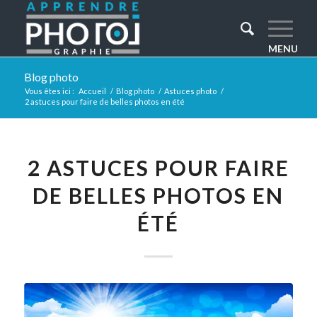
Blog photo
Vous êtes ici :
Accueil
/
Blog photo
/
Astuces photo
/
2 astuces pour faire de belles photos en été
2 ASTUCES POUR FAIRE
DE BELLES PHOTOS EN
ÉTÉ