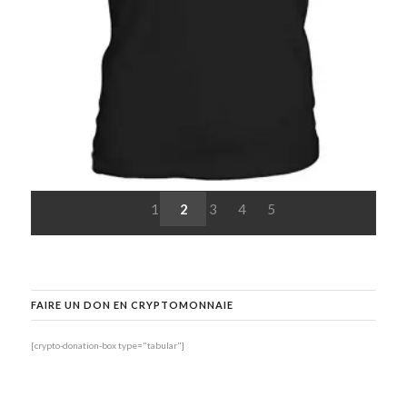
1
2
3
4
5
FAIRE UN DON EN CRYPTOMONNAIE
[crypto-donation-box type="tabular"]