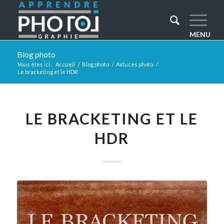
Blog photo
Vous êtes ici :
Accueil
/
Blog photo
/
Astuces photo
/
Le bracketing et le HDR
LE BRACKETING ET LE
HDR