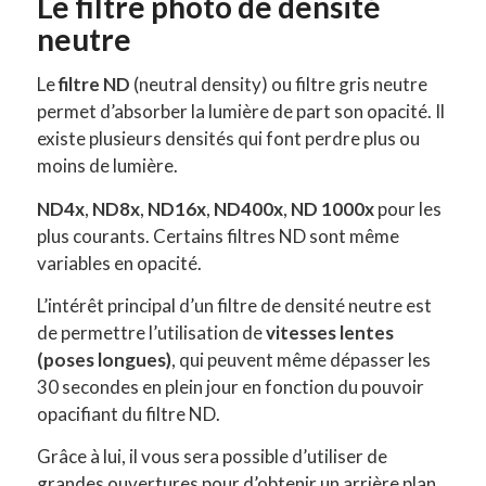
Le filtre photo de densité
neutre
Le
filtre ND
(neutral density) ou filtre gris neutre
permet d’absorber la lumière de part son opacité. Il
existe plusieurs densités qui font perdre plus ou
moins de lumière.
ND4x
,
ND8x
,
ND16x
,
ND400x
,
ND 1000x
pour les
plus courants. Certains filtres ND sont même
variables en opacité.
L’intérêt principal d’un filtre de densité neutre est
de permettre l’utilisation de
vitesses lentes
(poses longues)
, qui peuvent même dépasser les
30 secondes en plein jour en fonction du pouvoir
opacifiant du filtre ND.
Grâce à lui, il vous sera possible d’utiliser de
grandes ouvertures pour d’obtenir un arrière plan