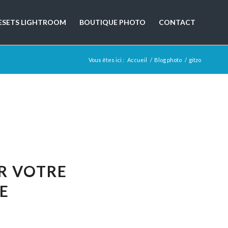
ESETS LIGHTROOM
BOUTIQUE PHOTO
CONTACT
Vous êtes ici :
Accueil
/
Blog photo
/
gitzo
R VOTRE
E