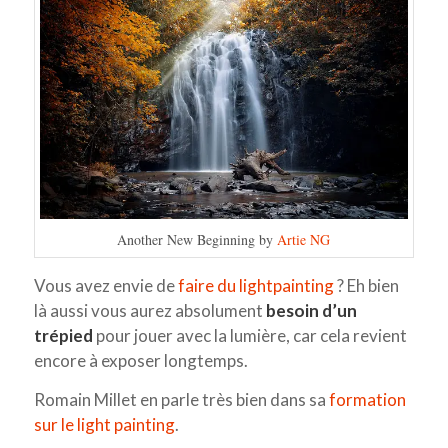
Another New Beginning by
Artie NG
Vous avez envie de
faire du lightpainting
? Eh bien
là aussi vous aurez absolument
besoin d’un
trépied
pour jouer avec la lumière, car cela revient
encore à exposer longtemps.
Romain Millet en parle très bien dans sa
formation
sur le light painting
.