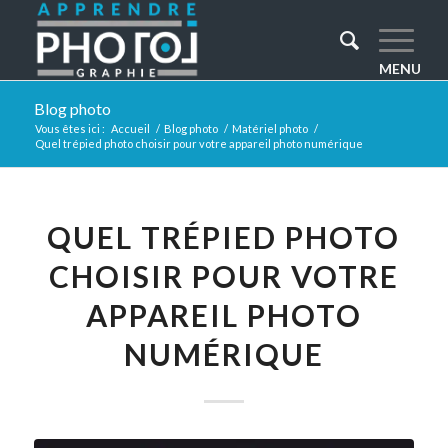
Blog photo
Vous êtes ici :
Accueil
/
Blog photo
/
Matériel photo
/
Quel trépied photo choisir pour votre appareil photo numérique
QUEL TRÉPIED PHOTO
CHOISIR POUR VOTRE
APPAREIL PHOTO
NUMÉRIQUE