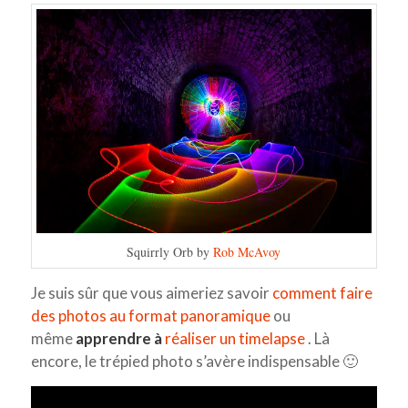
Squirrly Orb by
Rob McAvoy
Je suis sûr que vous aimeriez savoir
comment faire
des photos au format panoramique
ou
même
apprendre à
réaliser un timelapse
. Là
encore, le trépied photo s’avère indispensable 🙂