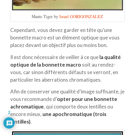
Mante Tigre by
Israel GORIGONZALEZ
Cependant, vous devez garder en tête qu’une
bonnette macro est un élément optique que vous
placez devant un objectif plus ou moins bon.
Il est donc nécessaire de veiller à ce que
la qualité
optique de la bonnette macro
soit au rendez-
vous, car sinon différents défauts se verront, en
particulier les aberrations chromatiques.
Afin de conserver une qualité d’image suffisante, je
vous recommande d’
opter pour une bonnette
achromatique
, qui comporte deux lentilles ou
2
encore mieux,
une apochromatique (trois
lentilles)
.