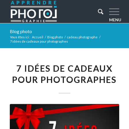
Blog photo
Vous êtes ici :
Accueil
/
Blog photo
/
cadeau photographe
/
7 idées de cadeaux pour photographes
7 IDÉES DE CADEAUX
POUR PHOTOGRAPHES