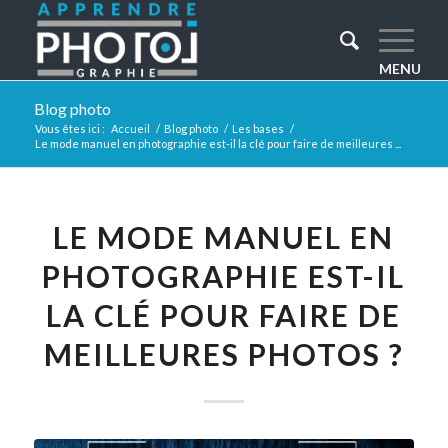
Blog photo
Vous êtes ici :
Accueil
/
Blog photo
/
Les bases
/
Le mode manuel en photographie est-il la clé pour faire de meilleures ...
LE MODE MANUEL EN
PHOTOGRAPHIE EST-IL
LA CLÉ POUR FAIRE DE
MEILLEURES PHOTOS ?