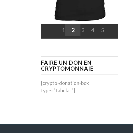
1
2
3
4
5
FAIRE UN DON EN
CRYPTOMONNAIE
[crypto-donation-box
type="tabular"]