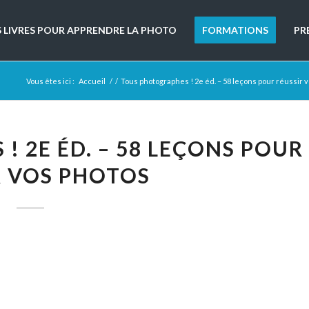
S LIVRES POUR APPRENDRE LA PHOTO
FORMATIONS
PR
Vous êtes ici :
Accueil
/
/
Tous photographes ! 2e éd. – 58 leçons pour réussir 
 2E ÉD. – 58 LEÇONS POUR
R VOS PHOTOS