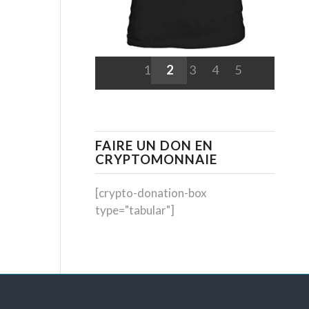
1
2
3
4
5
FAIRE UN DON EN
CRYPTOMONNAIE
[crypto-donation-box
type="tabular"]