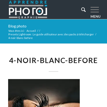
Blog photo
Vous êtes ici :
Accueil
/
/
Presets Lightroom : Le guide utilisateur avec des packs à télécharger
/
4-noir-blanc-before
4-NOIR-BLANC-BEFORE