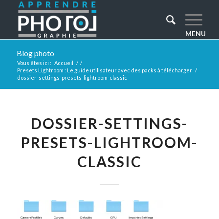
Blog photo
Vous êtes ici :
Accueil
/
/
Presets Lightroom : Le guide utilisateur avec des packs à télécharger
/
dossier-settings-presets-lightroom-classic
DOSSIER-SETTINGS-
PRESETS-LIGHTROOM-
CLASSIC