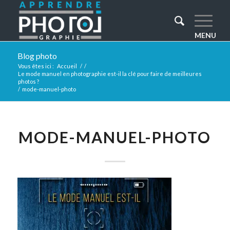
Blog photo
Vous êtes ici :
Accueil
/
/
Le mode manuel en photographie est-il la clé pour faire de meilleures
photos ?
/
mode-manuel-photo
MODE-MANUEL-PHOTO