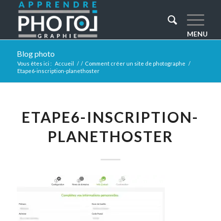
Blog photo
Vous êtes ici :
Accueil
/
/
Comment créer un site de photographe
/
Etape6-inscription-planethoster
ETAPE6-INSCRIPTION-
PLANETHOSTER