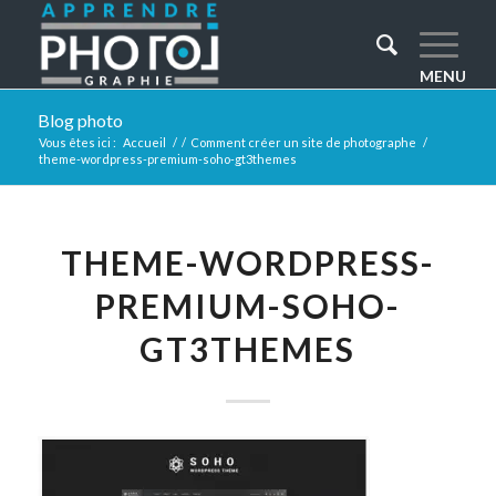
Blog photo
Vous êtes ici :
Accueil
/
/
Comment créer un site de photographe
/
theme-wordpress-premium-soho-gt3themes
THEME-WORDPRESS-
PREMIUM-SOHO-
GT3THEMES