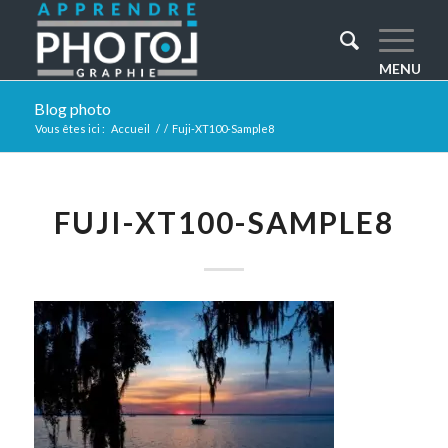
Blog photo
Vous êtes ici :
Accueil
/
/
Fuji-XT100-Sample8
FUJI-XT100-SAMPLE8